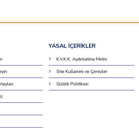
YASAL İÇERİKLER
ün
K.V.K.K. Aydınlatma Metni
eyin
Site Kullanımı ve Çerezler
tayları
Gizlilik Politikası
iz