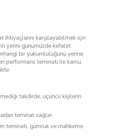
t ihtiyaçlarını karşılayabilmek için
arın yerini günümüzde kefalet
herhangi bir yükümlülüğünü yerine
en performans teminatı ile kamu
ktir.
rmediği takdirde, üçüncü kişilerin
madan teminat sağlar.
arım teminatı, gümrük ve mahkeme