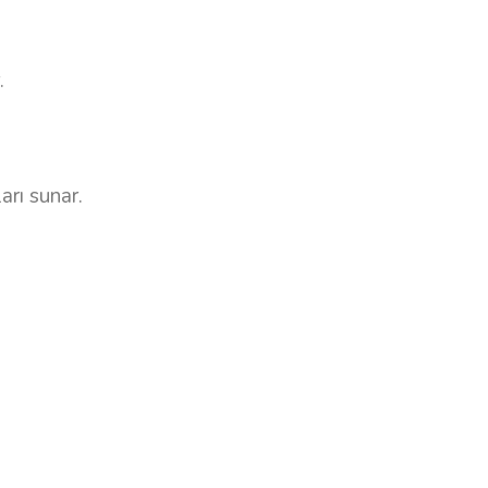
.
rı sunar.