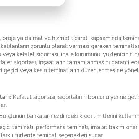
le, proje ya da mal ve hizmet ticareti kapsamında temina
e katılanların zorunlu olarak vermesi gereken teminatl
 veya kefalet sigortası, ihale kurumunu, yüklenicinin 
alet sigortası, inşaatların tamamlanmasını garanti ed
eri geçici veya kesin teminatların düzenlenmesine yöneli
lafi:
Kefalet sigortası, sigortalının borcunu yerine geti
er.
orçlunun bankalar nezdindeki kredi limitlerini kullan
eçici teminatı, performans teminatı, imalat bakım on
farklı türlerde teminat seçenekleri sunar.