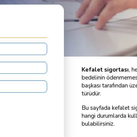
Kefalet sigortası
, h
bedelinin ödenmemes
başkası tarafından üze
türüdür.
Bu sayfada kefalet si
hangi durumlarda kulla
bulabilirsiniz.