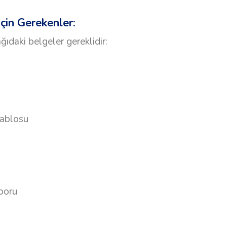
çin Gerekenler:
ğıdaki belgeler gereklidir:
 tablosu
poru